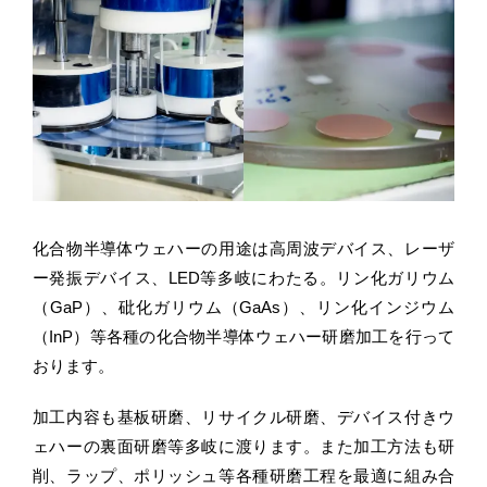
化合物半導体ウェハーの用途は高周波デバイス、レーザ
ー発振デバイス、LED等多岐にわたる。リン化ガリウム
（GaP）、砒化ガリウム（GaAs）、リン化インジウム
（InP）等各種の化合物半導体ウェハー研磨加工を行って
おります。
加工内容も基板研磨、リサイクル研磨、デバイス付きウ
ェハーの裏面研磨等多岐に渡ります。また加工方法も研
削、ラップ、ポリッシュ等各種研磨工程を最適に組み合