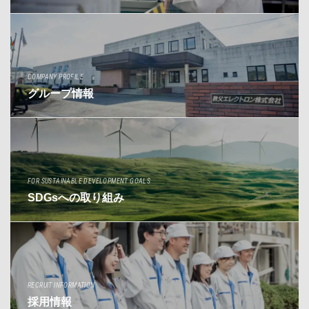
COMPANY PROFILE
グループ情報
FOR SUSTAINABLE DEVELOPMENT GOALS
SDGsへの取り組み
RECRUIT INFORMATION
採用情報