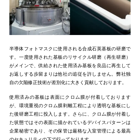
半導体フォトマスクに使用される合成石英基板の研磨で
す。一度使用された基板のリサイクル研磨（再生研磨）
がメインで、供給された使用済み基板を良品に再生して
お返しする歩留まりは他社の追従を許しません。弊社独
自の欠陥修正技術が差別化に大きく貢献しております。
使用済みの基板は表面にクロム膜が付着しております
が、環境重視のクロム膜剥離工程により透明な基板にし
た後研磨工程に投入します。さらに、クロム膜が付着し
た状態ではその表面に描かれているデバイスパターンは
企業秘密であり、その保管は厳格な入室管理による最高
のセキュリティの下で行っております。