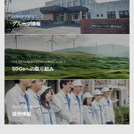
COMPANY PROFILE
グループ情報
FOR SUSTAINABLE DEVELOPMENT GOALS
SDGsへの取り組み
RECRUIT INFORMATION
採用情報